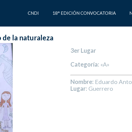
CNDI
18° EDICIÓN CONVOCATORIA
N
 de la naturaleza
3er Lugar
Categoría:
«A»
Nombre:
Eduardo Anton
Lugar:
Guerrero