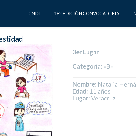
CNDI
18° EDICIÓN CONVOCATORIA
N
estidad
3er Lugar
Categoría:
«B»
Nombre:
Natalia Herná
Edad:
11 años
Lugar:
Veracruz