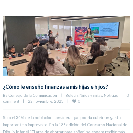
¿Cómo le enseño finanzas a mis hijas e hijos?
By 
Consejo de la Comunicación
|
Boletín
, 
Niños y niñas
, 
Noticias
|
0 
0
comment
|
22 noviembre, 2023    
|
Solo el 34% de la población considera que podría cubrir un gasto
importante o imprevisto. En la 18° edición del Concurso Nacional de
Dibujo Infantil “El arte de ahorrar para soñar” se espera recibir más