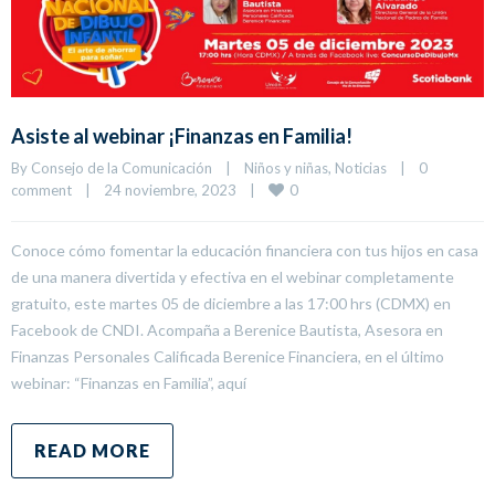
Asiste al webinar ¡Finanzas en Familia!
By 
Consejo de la Comunicación
|
Niños y niñas
, 
Noticias
|
0 
0
comment
|
24 noviembre, 2023    
|
Conoce cómo fomentar la educación financiera con tus hijos en casa
de una manera divertida y efectiva en el webinar completamente
gratuito, este martes 05 de diciembre a las 17:00 hrs (CDMX) en
Facebook de CNDI. Acompaña a Berenice Bautista, Asesora en
Finanzas Personales Calificada Berenice Financiera, en el último
webinar: “Finanzas en Familia”, aquí
READ MORE