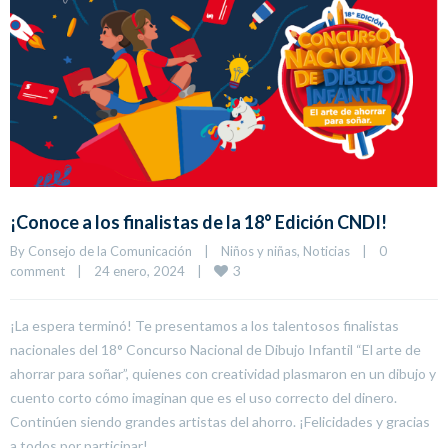
¡Conoce a los finalistas de la 18° Edición CNDI!
By 
Consejo de la Comunicación
|
Niños y niñas
, 
Noticias
|
0 
3
comment
|
24 enero, 2024    
|
¡La espera terminó! Te presentamos a los talentosos finalistas
nacionales del 18° Concurso Nacional de Dibujo Infantil “El arte de
ahorrar para soñar”, quienes con creatividad plasmaron en un dibujo y
cuento corto cómo imaginan que es el uso correcto del dinero.
Continúen siendo grandes artistas del ahorro. ¡Felicidades y gracias
a todos por participar!