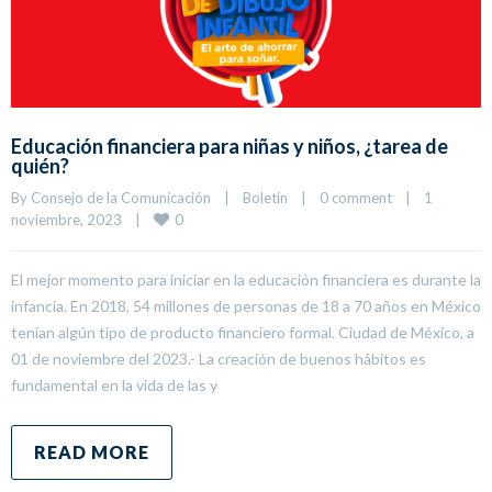
Educación financiera para niñas y niños, ¿tarea de
quién?
By 
Consejo de la Comunicación
|
Boletín
|
0 comment
|
1 
0
noviembre, 2023    
|
El mejor momento para iniciar en la educación financiera es durante la
infancia. En 2018, 54 millones de personas de 18 a 70 años en México
tenían algún tipo de producto financiero formal. Ciudad de México, a
01 de noviembre del 2023.- La creación de buenos hábitos es
fundamental en la vida de las y
READ MORE