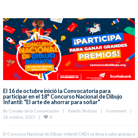
El 16 de octubre inició la Convocatoria para
participar en el 18° Concurso Nacional de Dibujo
Infantil: “El arte de ahorrar para soñar”
By 
Consejo de la Comunicación
|
Boletín
, 
Noticias
|
0 comment
|
0
26 octubre, 2023    
|
El Concurso Nacional de Dibujo Infantil CNDI se lleva a cabo gracias a