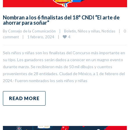
Nombran a los 6 finalistas del 18° CNDI “El arte de
ahorrar para soñar”
By 
Consejo de la Comunicación
|
Boletín
, 
Niños y niñas
, 
Noticias
|
0 
4
comment
|
1 febrero, 2024    
|
Seis niños y niñas son los finalistas del Concurso más importante en
su tipo. Los ganadores serán dados a conocer en un magno evento
durante marzo. Se recibieron más de 50 mil dibujos y cuentos
provenientes de 28 entidades. Ciudad de México, a 1 de febrero del
2024.- Fueron nombrados los seis niños y niñas
READ MORE