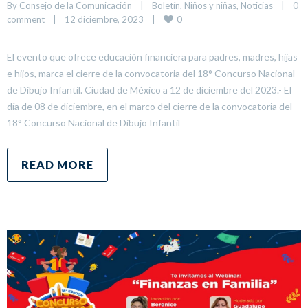
By 
Consejo de la Comunicación
|
Boletín
, 
Niños y niñas
, 
Noticias
|
0 
0
comment
|
12 diciembre, 2023    
|
El evento que ofrece educación financiera para padres, madres, hijas
e hijos, marca el cierre de la convocatoria del 18° Concurso Nacional
de Dibujo Infantil. Ciudad de México a 12 de diciembre del 2023.- El
día de 08 de diciembre, en el marco del cierre de la convocatoria del
18° Concurso Nacional de Dibujo Infantil
READ MORE